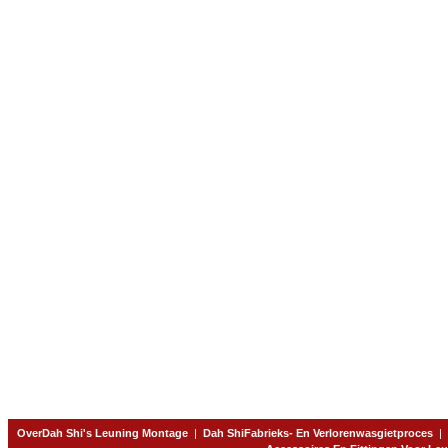
OverDah Shi's Leuning Montage
|
Dah ShiFabrieks- En Verlorenwasgietproces
|