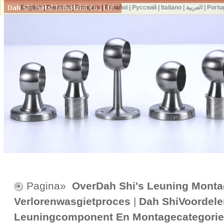
English
|
Deutsch
|
Français
|
Español
|
Русский
|
Italiano
|
العربية
|
Portu
Pagina»
OverDah Shi's Leuning Mont
Verlorenwasgietproces
|
Dah ShiVoordele
Leuningcomponent En Montagecategorie