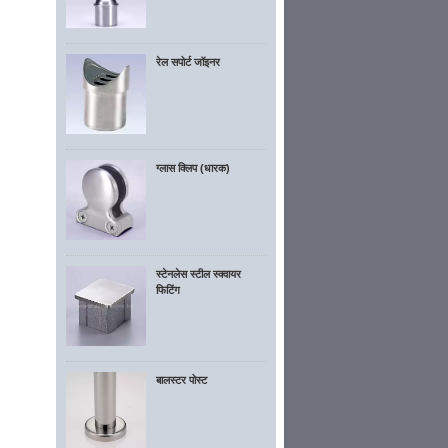
रेल सपोर्ट जॉइनर
ग्लास क्लिप (धारक)
स्टेनलेस स्टील स्क्वायर
फिटिंग
बालस्टर पोस्ट