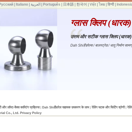
Русский
|
Italiano
|
العربية
|
Português
|
日本語
|
한국어
|
Việt
|
ไทย
|
हिन्दी
|
Indonesi
ग्लास क्लिप (धारक)
उत्तम और सटीक ग्लास क्लिप (धारक)
Dah Shiहैंडरेल्स / बालस्ट्रेड / धातु निर्माण सा
 और लॉस्ट-वैक्स कास्टिंग प्रक्रिया
|
Dah Shiहैंडरेल सहायक उपकरण के लाभ
|
रेलिंग घटक और फिटिंग श्रेणी
|
रेलि
ial Co., Ltd. Privacy Policy