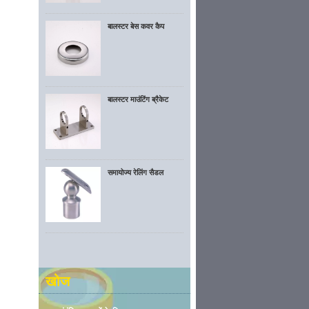
बालस्टर बेस कवर कैप
बालस्टर माउंटिंग ब्रैकेट
समायोज्य रेलिंग सैडल
खोज