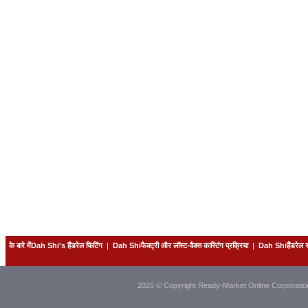
के बारे मेंDah Shi's हैंडरेल फिटिंग
|
Dah Shiफैक्ट्री और लॉस्ट-वैक्स कास्टिंग प्रक्रिया
|
Dah Shiहैंडरेल
2025 © Copyright Ready-Market Online Corporatio