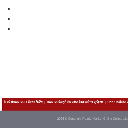
के बारे मेंDah Shi's हैंडरेल फिटिंग
|
Dah Shiफैक्ट्री और लॉस्ट-वैक्स कास्टिंग प्रक्रिया
|
Dah Shiहैंडरेल
2025 © Copyright Ready-Market Online Corporatio