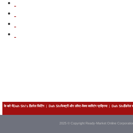
के बारे मेंDah Shi's हैंडरेल फिटिंग
|
Dah Shiफैक्ट्री और लॉस्ट-वैक्स कास्टिंग प्रक्रिया
|
Dah Shiहैंडरेल
2025 © Copyright Ready-Market Online Corporatio