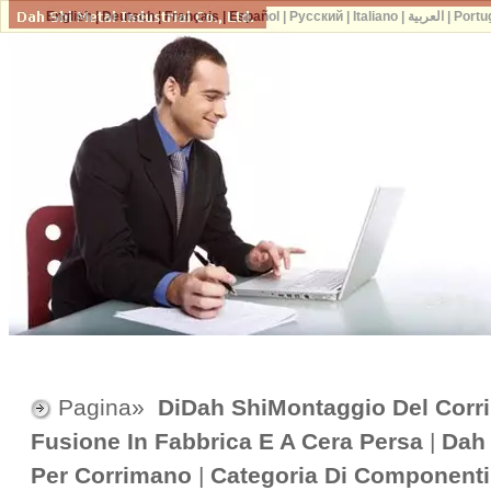
English
|
Deutsch
|
Français
|
Español
|
Русский
|
Italiano
|
العربية
|
Portu
Pagina»
DiDah ShiMontaggio Del Corr
Fusione In Fabbrica E A Cera Persa
|
Dah 
Per Corrimano
|
Categoria Di Componenti