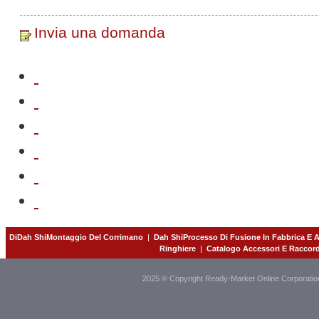
Invia una domanda
DiDah ShiMontaggio Del Corrimano
|
Dah ShiProcesso Di Fusione In Fabbrica E A
Ringhiere
|
Catalogo Accessori E Raccord
2025 © Copyright Ready-Market Online Corporatio