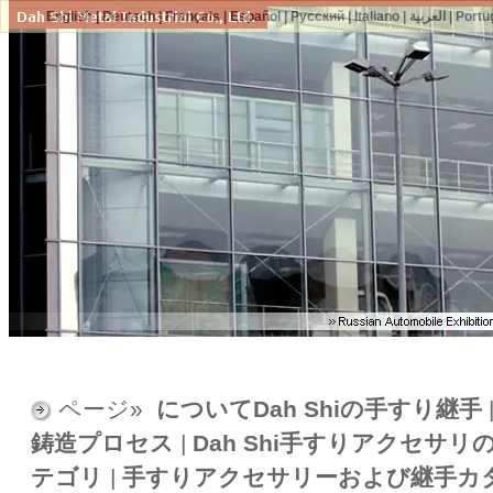
English
|
Deutsch
|
Français
|
Español
|
Русский
|
Italiano
|
العربية
|
Portu
ページ»
についてDah Shiの手すり継手
鋳造プロセス
|
Dah Shi手すりアクセサリ
テゴリ
|
手すりアクセサリーおよび継手カ