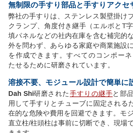
無制限の手すり部品と手すりアクセ
弊社の手すりは、ステンレス製壁掛け
クランプ、角度付き継手（エルボとT
填パネルなどの社内在庫を含む補完的
外を問わず、あらゆる家庭や商業施設
を作成できます。すべてのコンポーネ
たせるために研磨されています。
溶接不要、モジュール設計で簡単に
Dah Shi
研磨された
手すりの継手
と部
用して手すりとチューブに固定される
在的な危険や費用を回避できます。モ
直立柱/柱頭柱は事前に切断でき、現場
きます。