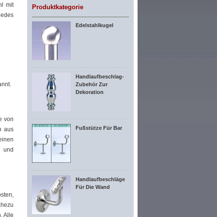
l mit
Produktkategorie
jedes
Edelstahlkugel
Handlaufbeschlag-
annt.
Zubehör Zur
Dekoration
te von
Fußstütze Für Bar
n aus
einen
- und
Handlaufbeschläge
Für Die Wand
sten,
ahezu
 Alle