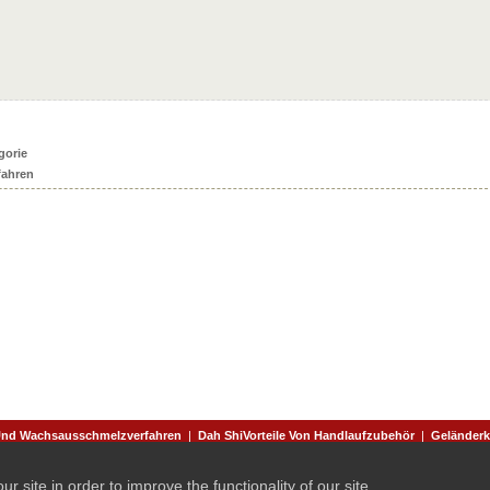
gorie
fahren
 Und Wachsausschmelzverfahren
|
Dah ShiVorteile Von Handlaufzubehör
|
Geländerk
Geländerzubehör Und -beschläge
|
Dah Shi Metal Industrial Co., Ltd. Privacy Policy
site in order to improve the functionality of our site.