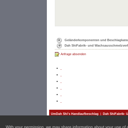
Geländerkomponenten und Beschlagkate
Dah ShiFabrik- und Wachsausschmelzver
Anfrage absenden
UmDah Shi's Handlaufbeschlag
|
Dah ShiFabrik-
With your permission, we may share information about your use of our 