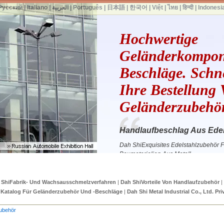
Русский
|
Italiano
|
العربية
|
Português
|
日本語
|
한국어
|
Việt
|
ไทย
|
हिन्दी
|
Indonesi
Hochwertige
Geländerkompon
Beschläge. Schn
Ihre Bestellung
Geländerzubehör
Handlaufbeschlag Aus Ede
Dah ShiExquisites Edelstahlzubehör Fü
Baumaterialien Aus Metall
 ShiFabrik- Und Wachsausschmelzverfahren
|
Dah ShiVorteile Von Handlaufzubehör
|
|
Katalog Für Geländerzubehör Und -beschläge
|
Dah Shi Metal Industrial Co., Ltd. Pri
zubehör