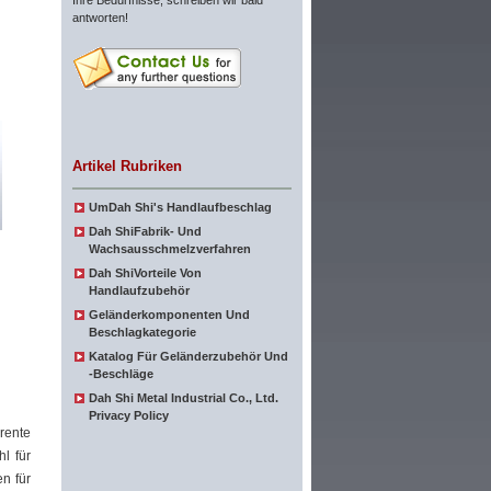
Ihre Bedürfnisse, schreiben wir bald
antworten!
Artikel Rubriken
UmDah Shi's Handlaufbeschlag
Dah ShiFabrik- Und
Wachsausschmelzverfahren
Dah ShiVorteile Von
Handlaufzubehör
Geländerkomponenten Und
Beschlagkategorie
Katalog Für Geländerzubehör Und
-beschläge
Dah Shi Metal Industrial Co., Ltd.
Privacy Policy
rente
l für
n für