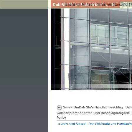
English
|
Deutsch
|
Français
|
Español
|
Seite»
UmDah Shi's Handlaufbeschlag
|
Dah
Geländerkomponenten Und Beschlagkategorie
Policy
» Jetzt sind Sie auf - Dah ShiVorteile von Handlauf