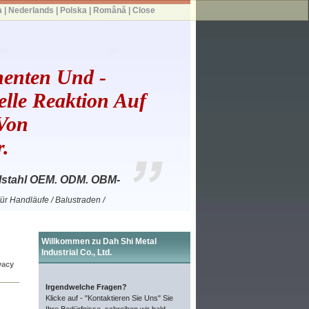
a
|
Nederlands
|
Polska
|
Română
|
Close
enten Und -
elle Reaktion Auf
 Von
.
lstahl OEM. ODM. OBM-
r Handläufe / Balustraden /
Willkommen zu Dah Shi Metal
Industrial Co., Ltd.
vacy
Irgendwelche Fragen?
Klicke auf - "Kontaktieren Sie Uns" Sie