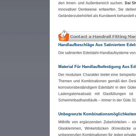
den Innen- und Außenbereich suchen.
Dai Sh
innovativer Denkweise entwerfen. Sie stelle
Geländerzubehörteil als Kunstwerk behandelt w
Handlaufbeschläge Aus Satiniertem Edel
Die satinierten Edelstahl-Handlaufsysteme von D
Material Für Handlaufbefestigung Aus Ed
Der modulare Charakter bietet eine beispiellos
Themen und Kombinationen gemäß den Desig
korrosionsbeständigem Edelstahl in den Güte
Ladengalerieabsatz mit Glasfüllungen 
Schwimmbadhandläufe – immer in der Güte 316
Unbegrenzte Kombinationsmöglichkeite
Mithilfe von ergänzenden Zubehörteilen – ei
Glasklemmen, Winkelstücken (Kniestücke 
unbegrenzten Kombinationen für jeden private