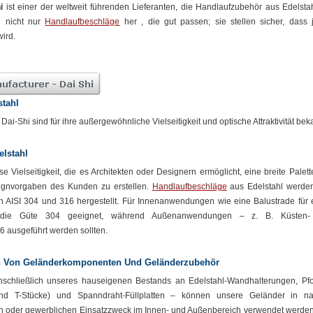
i
ist einer der weltweit führenden Lieferanten, die Handlaufzubehör aus Edelstah
n nicht nur
Handlaufbeschläge
her , die gut passen; sie stellen sicher, dass 
ird.
stahl
ai-Shi sind für ihre außergewöhnliche Vielseitigkeit und optische Attraktivität bek
elstahl
e Vielseitigkeit, die es Architekten oder Designern ermöglicht, eine breite Palet
nvorgaben des Kunden zu erstellen.
Handlaufbeschläge
aus Edelstahl werde
n AISI 304 und 316 hergestellt. Für Innenanwendungen wie eine Balustrade für 
ist die Güte 304 geeignet, während Außenanwendungen – z. B. Küsten
 ausgeführt werden sollten.
n Von Geländerkomponenten Und Geländerzubehör
nschließlich unseres hauseigenen Bestands an Edelstahl-Wandhalterungen, Pfo
und T-Stücke) und Spanndraht-Füllplatten – können unsere Geländer in n
n oder gewerblichen Einsatzzweck im Innen- und Außenbereich verwendet werden.