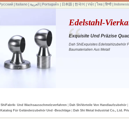
Русский
|
Italiano
|
العربية
|
Português
|
日本語
|
한국어
|
Việt
|
ไทย
|
हिन्दी
|
Indonesi
Edelstahl-Vierk
Exquisite Und Präzise Quad
Dah ShiExquisites Edelstahlzubehör Fü
Baumaterialien Aus Metall
 ShiFabrik- Und Wachsausschmelzverfahren
|
Dah ShiVorteile Von Handlaufzubehör
|
|
Katalog Für Geländerzubehör Und -beschläge
|
Dah Shi Metal Industrial Co., Ltd. Pri