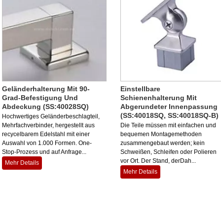
Geländerhalterung Mit 90-
Einstellbare
Grad-Befestigung Und
Schienenhalterung Mit
Abdeckung (SS:40028SQ)
Abgerundeter Innenpassung
(SS:40018SQ, SS:40018SQ-B)
Hochwertiges Geländerbeschlagteil,
Mehrfachverbinder, hergestellt aus
Die Teile müssen mit einfachen und
recycelbarem Edelstahl mit einer
bequemen Montagemethoden
Auswahl von 1.000 Formen. One-
zusammengebaut werden; kein
Stop-Prozess und auf Anfrage...
Schweißen, Schleifen oder Polieren
vor Ort. Der Stand, derDah...
Mehr Details
Mehr Details