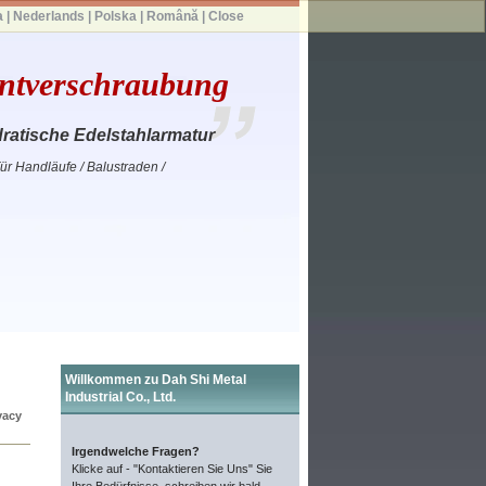
a
|
Nederlands
|
Polska
|
Română
|
Close
antverschraubung
ratische Edelstahlarmatur
r Handläufe / Balustraden /
Willkommen zu Dah Shi Metal
Industrial Co., Ltd.
vacy
Irgendwelche Fragen?
Klicke auf - "Kontaktieren Sie Uns" Sie