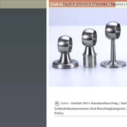
English
|
Deutsch
|
Français
|
Español
|
Seite»
UmDah Shi's Handlaufbeschlag
|
Dah
Geländerkomponenten Und Beschlagkategorie
Policy