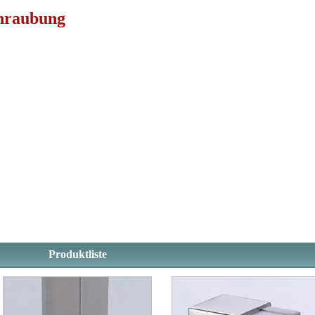
chraubung
Produktliste