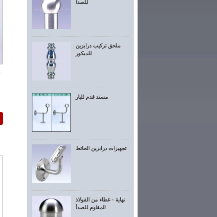
للصدأ
ملحق تركيب درابزين
للديكور
مسند قدم للبار
تجهيزات درابزين الحائط
نهاية - غطاء من الفولاذ
المقاوم للصدأ