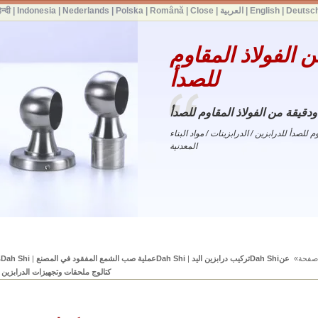
Deutsc
|
English
|
العربية
|
Close
|
Română
|
Polska
|
Nederlands
|
Indonesia
|
िन्दी
 الفولاذ المقاوم
للصدأ
ودقيقة من الفولاذ المقاوم للصدأ
اوم للصدأ للدرابزين / الدرابزينات / مواد البناء
المعدنية
فحة»
عنDah Shiتركيب درابزين اليد
|
Dah Shiعملية صب الشمع المفقود في المصنع
|
Dah Shiمزايا ملحقات الدرابزين
كتالوج ملحقات وتجهيزات الدرابزين
|