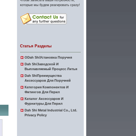
чтобы записать ваши потребности,
которые мы будем реагировать сразу!
Статья Разделы
ОDah ShiУстановка Поручня
Dah ShiЗаводской И
Выплавляемый Процесс Литья
Dah ShiПреимущества
Аксессуаров Для Поручней
Категория Компонентов И
Фитингов Для Перил
Каталог Аксессуаров И
Фурнитуры Для Перил
Dah Shi Metal Industrial Co., Ltd.
Privacy Policy