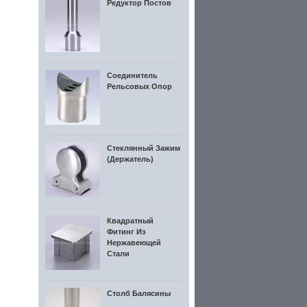
Редуктор Постов
Соединитель
Рельсовых Опор
Стеклянный Зажим
(держатель)
Квадратный
Фитинг Из
Нержавеющей
Стали
Столб Балясины