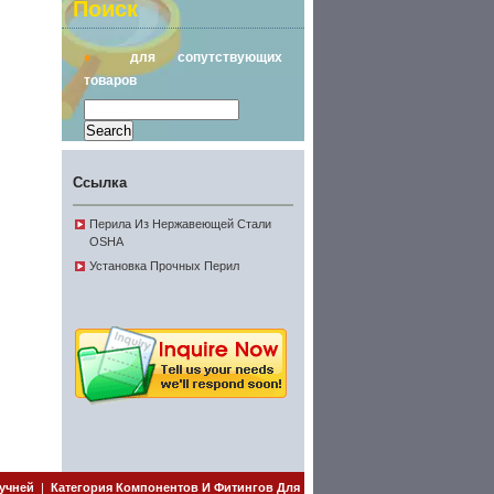
Поиск
♦
для сопутствующих
товаров
Ссылка
Перила Из Нержавеющей Стали
OSHA
Установка Прочных Перил
учней
|
Категория Компонентов И Фитингов Для