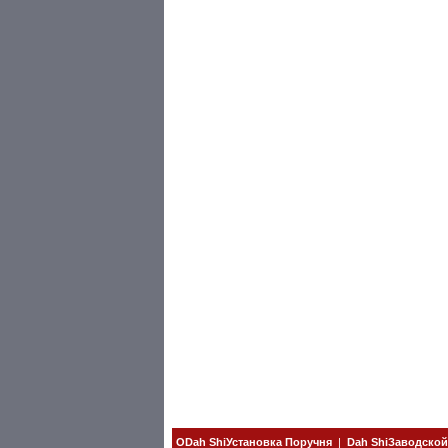
ОDah ShiУстановка Поручня
|
Dah ShiЗаводско