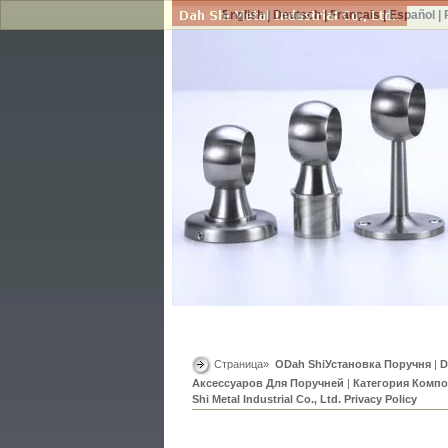
English
|
Deutsch
|
Français
|
Español
|
Страница»
ОDah ShiУстановка Поручня
|
D
Аксессуаров Для Поручней
|
Категория Компо
Shi Metal Industrial Co., Ltd. Privacy Policy