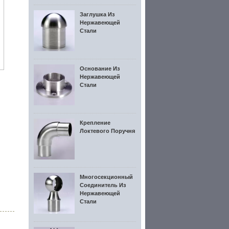
Заглушка Из
Нержавеющей
Стали
Основание Из
Нержавеющей
Стали
Крепление
Локтевого Поручня
Многосекционный
Соединитель Из
Нержавеющей
Стали