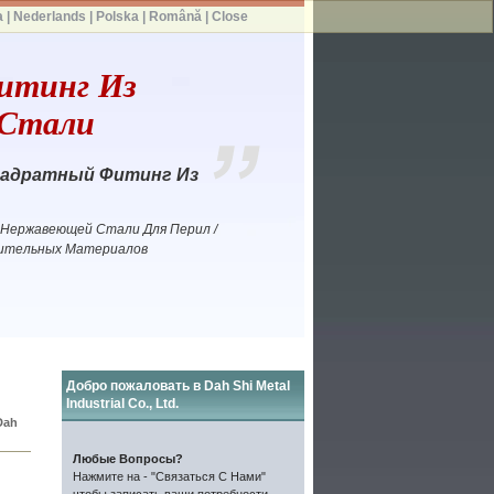
a
|
Nederlands
|
Polska
|
Română
|
Close
итинг Из
Стали
вадратный Фитинг Из
 Нержавеющей Стали Для Перил /
оительных Материалов
Добро пожаловать в Dah Shi Metal
Industrial Co., Ltd.
Dah
Любые Вопросы?
Нажмите на - "Связаться С Нами"