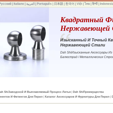
Русский
|
Italiano
|
العربية
|
Português
|
日本語
|
한국어
|
Việt
|
ไทย
|
हिन्दी
|
Indonesi
Квадратный Ф
Нержавеющей 
Изысканный И Точный К
Нержавеющей Стали
Dah ShiИзысканные Аксессуары Из
Балюстрад / Металлических Стр
ah ShiЗаводской И Выплавляемый Процесс Литья
|
Dah ShiПреимущества
нентов И Фитингов Для Перил
|
Каталог Аксессуаров И Фурнитуры Для Перил
|