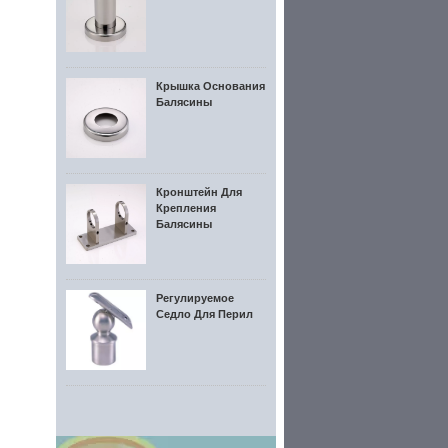
Крышка Основания
Балясины
Кронштейн Для
Крепления
Балясины
Регулируемое
Седло Для Перил