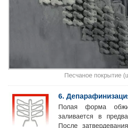
Песчаное покрытие (
6. Депарафинизаци
Полая форма обжи
заливается в предв
После затвердевани