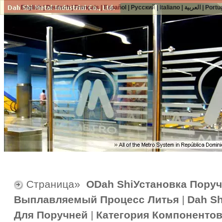
English
|
Deutsch
|
Français
|
Español
|
Русский
|
Italiano
|
العربية
|
Portu
Страница»
ОDah ShiУстановка Пору
Выплавляемый Процесс Литья
|
Dah S
Для Поручней
|
Категория Компонентов