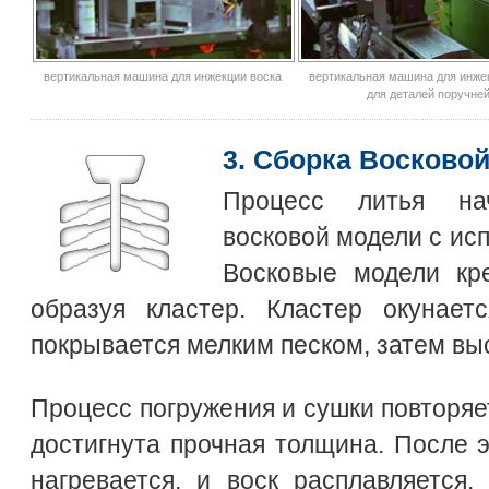
вертикальная машина для инжекции воска
вертикальная машина для инже
для деталей поручне
3. Сборка Восково
Процесс литья нач
восковой модели с ис
Восковые модели кре
образуя кластер. Кластер окунае
покрывается мелким песком, затем вы
Процесс погружения и сушки повторяет
достигнута прочная толщина. После э
нагревается, и воск расплавляется