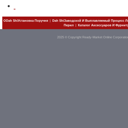
ОDah ShiУстановка Поручня
|
Dah ShiЗаводской И Выплавляемый Процесс Л
Перил
|
Каталог Аксессуаров И Фурнит
2025 © Copyright Ready-Market Online Corporatio