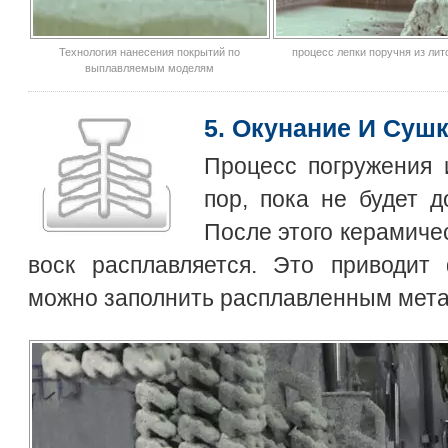
Технология нанесения покрытий по
процесс лепки поручня из лит
выплавляемым моделям
5. Окунание И Суш
Процесс погружения 
пор, пока не будет д
После этого керамичес
воск расплавляется. Это приводит
можно заполнить расплавленным мет