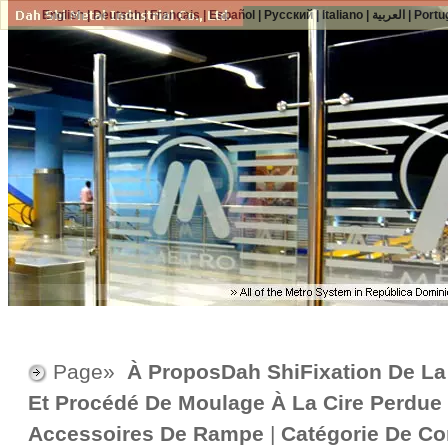
English
|
Deutsch
|
Français
|
Español
|
Русский
|
Italiano
|
العربية
|
Portu
Page»
À ProposDah ShiFixation De La
Et Procédé De Moulage À La Cire Perdue
Accessoires De Rampe
|
Catégorie De Co