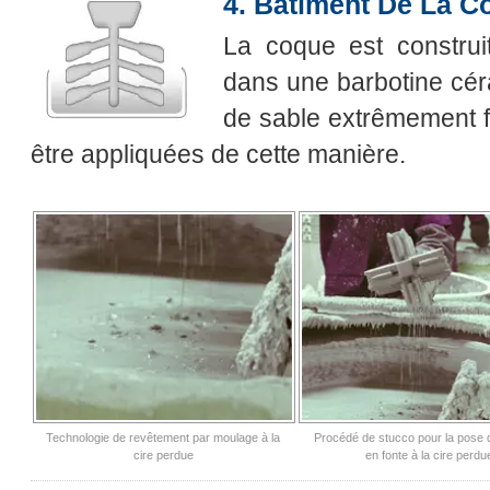
4. Bâtiment De La C
La coque est construi
dans une barbotine céra
de sable extrêmement f
être appliquées de cette manière.
Technologie de revêtement par moulage à la
Procédé de stucco pour la pose
cire perdue
en fonte à la cire perdu