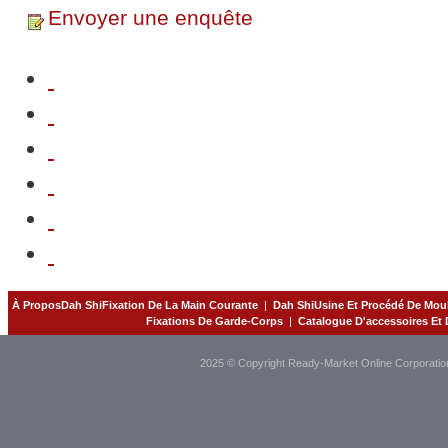
Envoyer une enquête
À ProposDah ShiFixation De La Main Courante
|
Dah ShiUsine Et Procédé De Moul
Fixations De Garde-Corps
|
Catalogue D'accessoires Et
2025 © Copyright Ready-Market Online Corporatio