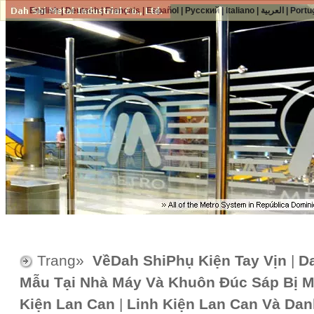
English
|
Deutsch
|
Français
|
Español
|
Русский
|
Italiano
|
العربية
|
Portu
Trang»
VềDah ShiPhụ Kiện Tay Vịn
|
D
Mẫu Tại Nhà Máy Và Khuôn Đúc Sáp Bị M
Kiện Lan Can
|
Linh Kiện Lan Can Và Da