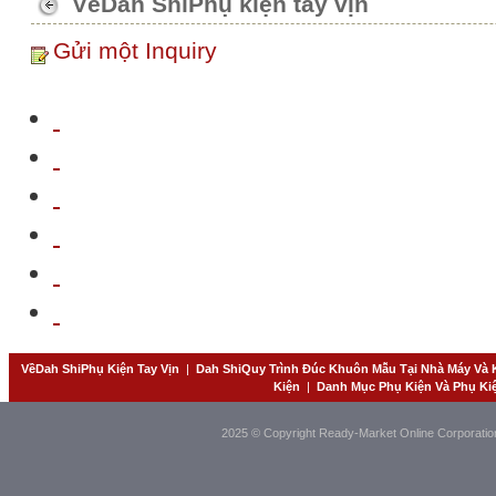
VềDah ShiPhụ kiện tay vịn
Gửi một Inquiry
VềDah ShiPhụ Kiện Tay Vịn
|
Dah ShiQuy Trình Đúc Khuôn Mẫu Tại Nhà Máy Và 
Kiện
|
Danh Mục Phụ Kiện Và Phụ Ki
2025 © Copyright Ready-Market Online Corporatio