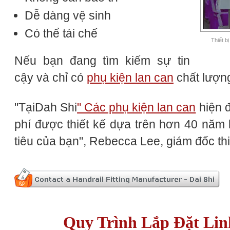
Dễ dàng vệ sinh
Có thể tái chế
Thiết b
Nếu bạn đang tìm kiếm sự tin
cậy và chỉ có
phụ kiện lan can
chất lượng
"TạiDah Shi
" Các phụ kiện lan can
hiện đ
phí được thiết kế dựa trên hơn 40 năm
tiêu của bạn", Rebecca Lee, giám đốc th
Quy Trình Lắp Đặt Li