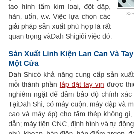
tạo hình tấm kim loại, đột dập,
Xử lý
hàn, uốn, v.v. Việc lựa chọn các
giải pháp sản xuất phù hợp là rất
quan trọng vàDah Shigiỏi việc đó.
Sản Xuất Linh Kiện Lan Can Và Ta
Một Cửa
Dah Shicó khả năng cung cấp sản xuất 
mỗi thành phần
lắp đặt tay vịn
được thi
nghiêm ngặt để đảm bảo độ chính xác 
TạiDah Shi, có máy cuộn, máy đập và má
cao và máy ép) cho tấm thép không gỉ
dẫn; máy tiện CNC, định hình và tự động
phủ, khoan, hàn điện, hàn điểm argon, đ