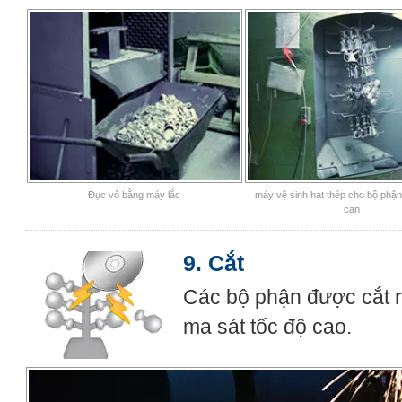
Đục vỏ bằng máy lắc
máy vệ sinh hạt thép cho bộ phận 
can
9. Cắt
Các bộ phận được cắt r
ma sát tốc độ cao.