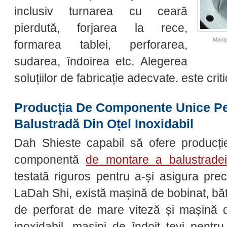
inclusiv turnarea cu ceară
pierdută, forjarea la rece,
Manip
formarea tablei, perforarea,
sudarea, îndoirea etc. Alegerea
soluțiilor de fabricație adecvate. este cri
Producția De Componente Unice Pe
Balustradă Din Oțel Inoxidabil
Dah Shieste capabil să ofere producți
componentă
de montare a balustradei
testată riguros pentru a-și asigura preci
LaDah Shi, există mașină de bobinat, băt
de perforat de mare viteză și mașină d
inoxidabil, mașini de îndoit țevi pentr