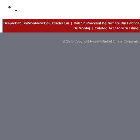
DespreDah ShiMontarea Balustradei Lui
|
Dah ShiProcesul De Turnare Din Fabrică
De Montaj
|
Catalog Accesorii Si Fiting
2025 © Copyright Ready-Market Online Corporatio