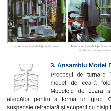
mașină verticală de injecție de ceară
Mașină verticală de injecție de c
piesele de montare a balust
3. Ansamblu Model 
Procesul de turnare 
model de ceară folos
Modelele de ceară s
alergător pentru a forma un grup. C
suspensie refractară și acoperit cu nisip 