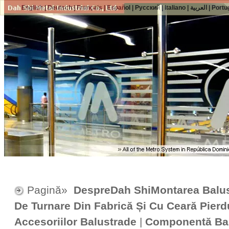
English
|
Deutsch
|
Français
|
Español
|
Русский
|
Italiano
|
العربية
|
Portu
Pagină»
DespreDah ShiMontarea Balus
De Turnare Din Fabrică Și Cu Ceară Pierd
Accesoriilor Balustrade
|
Componentă Bal