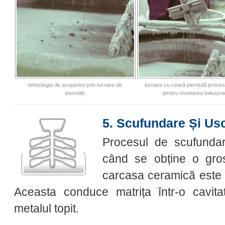
tehnologia de acoperire prin turnare de
turnare cu ceară pierdută proces
investiții
pentru montarea balustra
5. Scufundare Și Us
Procesul de scufunda
când se obține o gro
carcasa ceramică este în
Aceasta conduce matrița într-o cavit
metalul topit.