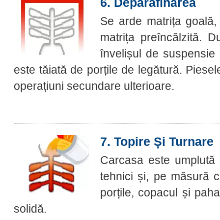
6. Deparafinarea
Se arde matrița goală, i
matrița preîncălzită. D
învelișul de suspensie 
este tăiată de porțile de legătură. Piese
operațiuni secundare ulterioare.
7. Topire Și Turnare
Carcasa este umplută cu
tehnici și, pe măsură c
porțile, copacul și pah
solidă.