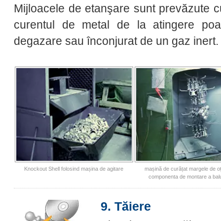
Mijloacele de etanşare sunt prevăzute cu
curentul de metal de la atingere poa
degazare sau înconjurat de un gaz inert.
Knockout Shell folosind mașina de agitare
mașină de curățat margele de oț
componenta de montare a balu
9. Tăiere