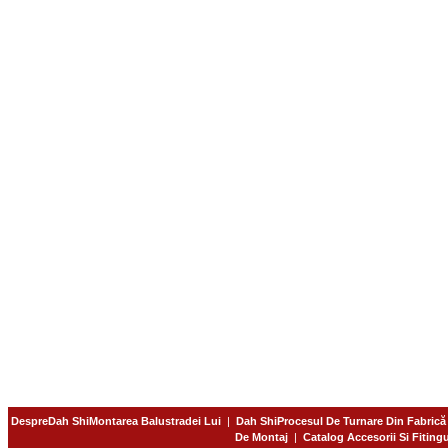
DespreDah ShiMontarea Balustradei Lui
|
Dah ShiProcesul De Turnare Din Fabrică
De Montaj
|
Catalog Accesorii Si Fiting