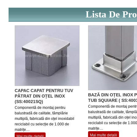
Lista De Pr
CAPAC CAPAT PENTRU TUV
BAZĂ DIN OȚEL INOX 
PĂTRAT DIN OȚEL INOX
TUB SQUIARE ( SS:400
(SS:40021SQ)
Componentă de montaj pentr
Componentă de montaj pentru
balustradă de calitate, tâmplă
balustradă de calitate, tâmplărie
multiplă, fabricată din oțel ino
multiplă, fabricată din oțel inoxidabil
reciclabil cu selecție de 1.00
reciclabil cu selecție de 1.000 de
matrițe....
matrițe....
Mai multe detalii
Mai multe detalii