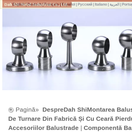
English
|
Deutsch
|
Français
|
Español
|
Русский
|
Italiano
|
العربية
|
Portu
Pagină»
DespreDah ShiMontarea Balus
De Turnare Din Fabrică Și Cu Ceară Pierd
Accesoriilor Balustrade
|
Componentă Bal