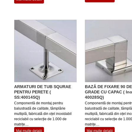
ARMATURI DE TUB SQURAE
BAZĂ DE FIXARE 90 DE
PENTRU PERETE (
GRADE CU CAPAC ( Ino
SS:40014SQ)
40028SQ)
Componentă de montaj pentru
Componentă de montaj pentr
balustradă de calitate, tâmplărie
balustradă de calitate, tâmplă
multiplă, fabricată din oțel inoxidabil
multiplă, fabricată din oțel ino
reciclabil cu selecție de 1.000 de
reciclabil cu selecție de 1.00
matrițe....
matrițe....
Mai multe detalii
Mai multe detalii