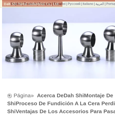
English
|
Deutsch
|
Français
|
Español
|
Русский
|
Italiano
|
العربية
|
Portu
Página»
Acerca DeDah ShiMontaje De
ShiProceso De Fundición A La Cera Perdi
ShiVentajas De Los Accesorios Para Pa