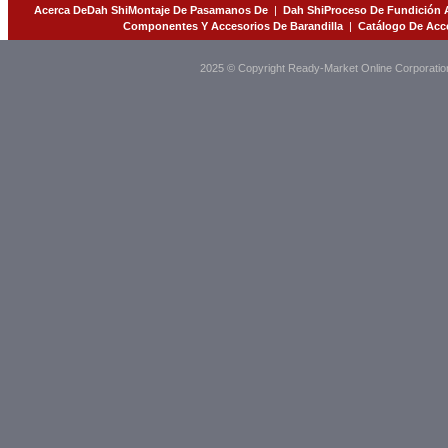
Acerca DeDah ShiMontaje De Pasamanos De
|
Dah ShiProceso De Fundición A
Componentes Y Accesorios De Barandilla
|
Catálogo De Acce
2025 © Copyright Ready-Market Online Corporatio