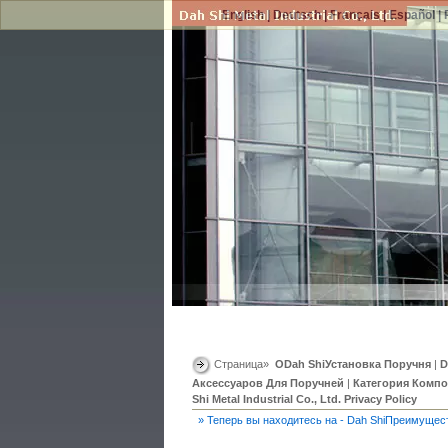
English
|
Deutsch
|
Français
|
Español
|
Страница»
ОDah ShiУстановка Поручня
|
D
Аксессуаров Для Поручней
|
Категория Компо
Shi Metal Industrial Co., Ltd. Privacy Policy
» Теперь вы находитесь на - Dah ShiПреимущес