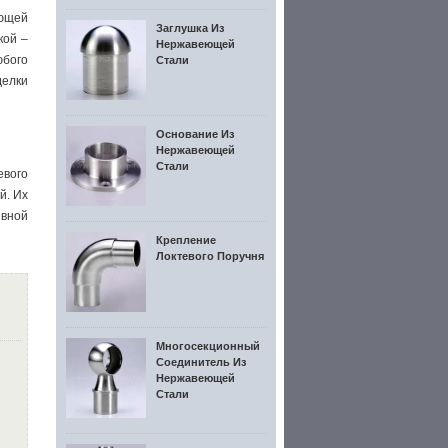
еющей
Заглушка Из
кой –
Нержавеющей
бого
Стали
делки
Основание Из
Нержавеющей
Стали
евого
й. Их
ивной
Крепление
Локтевого Поручня
Многосекционный
Соединитель Из
Нержавеющей
Стали