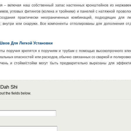
ия – включая наш собственный запас настенных кронштейнов из нержав
жимов, угловых фитингов (колена и тройники) и панелей с натяжной проволо
оздания практически неограниченных комбинаций, подходящих для лю
; внутри или снаружи. Все компоненты отполированы для дополнения от
Швов Для Легкой Установки
ты поручня крепятся к поручням и трубам с помощью высокопрочного кле
иальных опасностей или расходов, обычно связанных со сваркой и полировко
ручень и стойки/стойки могут быть предварительно вырезаны для эффект