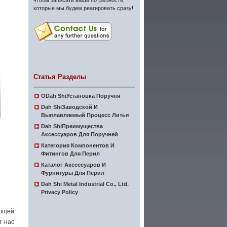
чтобы записать ваши потребности,
которые мы будем реагировать сразу!
Статья Разделы
ОDah ShiУстановка Поручня
Dah ShiЗаводской И
Выплавляемый Процесс Литья
Dah ShiПреимущества
Аксессуаров Для Поручней
Категория Компонентов И
Фитингов Для Перил
Каталог Аксессуаров И
Фурнитуры Для Перил
Dah Shi Metal Industrial Co., Ltd.
Privacy Policy
ющей
т нас