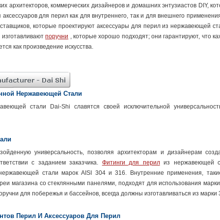
их архитекторов, коммерческих дизайнеров и домашних энтузиастов DIY, ко
ксессуаров для перил как для внутреннего, так и для внешнего применени
ставщиков, которые проектируют аксессуары для перил из нержавеющей ст
 изготавливают
поручни
, которые хорошо подходят; они гарантируют, что к
тся как произведение искусства.
анной Нержавеющей Стали
веющей стали Dai-Shi славятся своей исключительной универсальнос
тали
зойденную универсальность, позволяя архитекторам и дизайнерам созд
тветствии с заданием заказчика.
Фитинги для перил
из нержавеющей с
 нержавеющей стали марок AISI 304 и 316. Внутренние применения, таки
реи магазина со стеклянными панелями, подходят для использования марки
оручни для побережья и бассейнов, всегда должны изготавливаться из марки 
тов Перил И Аксессуаров Для Перил