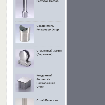
Редуктор Постов
Соединитель
Рельсовых Опор
Стеклянный Зажим
(держатель)
Квадратный
Фитинг Из
Нержавеющей
Стали
Столб Балясины