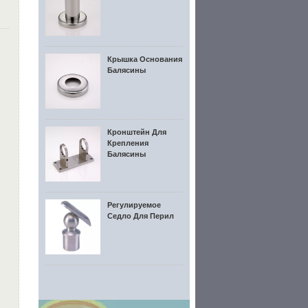
Крышка Основания
Балясины
Кронштейн Для
Крепления
Балясины
Регулируемое
Седло Для Перил