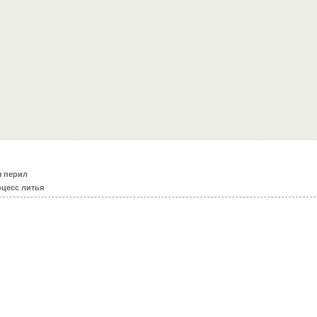
я перил
цесс литья