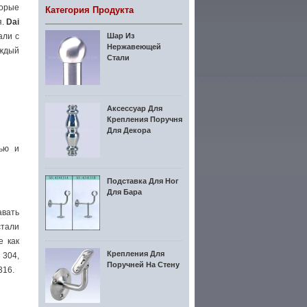
торые
Категория Продукта
я.
Dai
али с
Шар Из
Нержавеющей
аждый
Стали
Аксессуар Для
Крепления Поручня
Для Декора
тью и
Подставка Для Ног
Для Бара
авать
тали
е как
Крепления Для
 304,
Поручней На Стену
316.