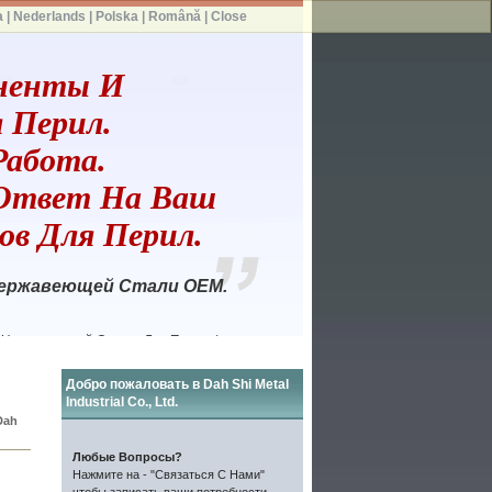
a
|
Nederlands
|
Polska
|
Română
|
Close
ненты И
 Перил.
Работа.
Ответ На Ваш
ров Для Перил.
Нержавеющей Стали OEM.
 Нержавеющей Стали Для Перил /
оительных Материалов
Добро пожаловать в Dah Shi Metal
Industrial Co., Ltd.
Dah
Любые Вопросы?
Нажмите на - "Связаться С Нами"