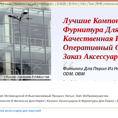
Русский
|
Italiano
|
العربية
|
Português
|
日本語
|
한국어
|
Việt
|
ไทย
|
हिन्दी
|
Indonesi
Лучшие Компо
Фурнитура Для
Качественная 
Оперативный 
Заказ Аксессуа
Фитинги Для Перил Из 
ODM. OBM
Dah ShiИзысканные Аксессуары Из
Балюстрад / Металлических Стр
ah ShiЗаводской И Выплавляемый Процесс Литья
|
Dah ShiПреимущества
нентов И Фитингов Для Перил
|
Каталог Аксессуаров И Фурнитуры Для Перил
|
тва аксессуаров для поручней