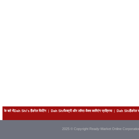
के बारे मेंDah Shi's हैंडरेल फिटिंग
|
Dah Shiफैक्ट्री और लॉस्ट-वैक्स कास्टिंग प्रक्रिया
|
Dah Shiहैंडरेल
2025 © Copyright Ready-Market Online Corporatio